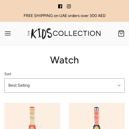
FREE SHIPPING on UAE orders over 300 AED
Watch
Sort
Best Selling